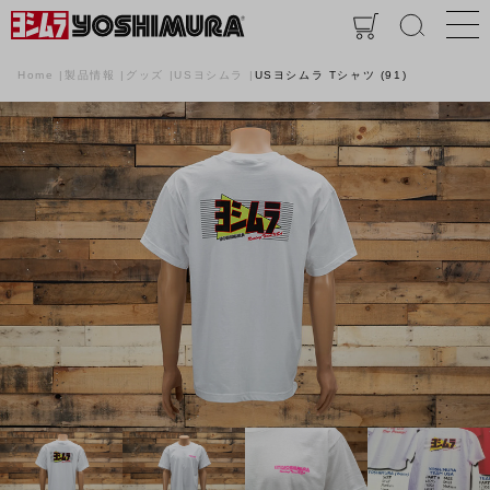
Home
製品情報
グッズ
USヨシムラ
USヨシムラ Tシャツ (91)