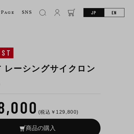
nPage
SNS
JP
EN
UST
9T レーシングサイクロン
18,000
(税込￥
129,800
)
商品の購入