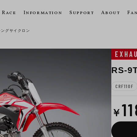
Race
Information
Support
About
Fa
ーシングサイクロン
EXHA
RS-
CRF110F
1
￥