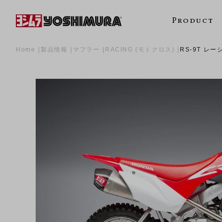
Product
Home
製品情報
マフラー
RACING (モトクロス)
RS-9T レ