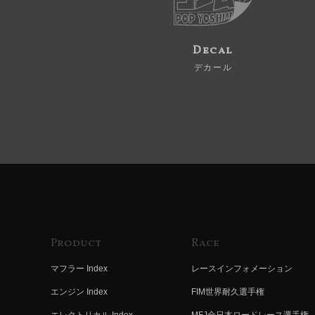
Decal
デカール
Product
Race
マフラー Index
レースインフォメーション
エンジン Index
FIM世界耐久選手権
エレクトリカル Index
MFJ全日本ロードレース選手権