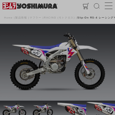
Home
製品情報
マフラー
RACING (モトクロス)
Slip-On RS-4 レーシ