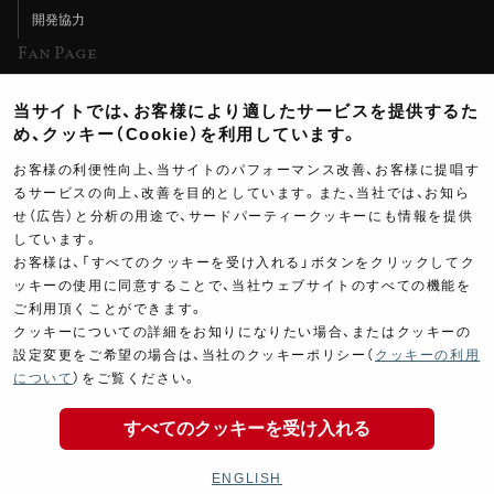
開発協力
Fan Page
Web特集記事
当サイトでは、お客様により適したサービスを提供するた
ヨシムラTV
め、クッキー（Cookie）を利用しています。
イベント情報
お客様の利便性向上、当サイトのパフォーマンス改善、お客様に提唱す
るサービスの向上、改善を目的としています。また、当社では、お知ら
イベントスケジュール
せ（広告）と分析の用途で、サードパーティークッキーにも情報を提供
ツーリングブレイクタイム
しています。
お客様は、「すべてのクッキーを受け入れる」ボタンをクリックしてク
壁紙
ッキーの使用に同意することで、当社ウェブサイトのすべての機能を
ご利用頂くことができます。
製品ポスター
クッキーについての詳細をお知りになりたい場合、またはクッキーの
設定変更をご希望の場合は、当社のクッキーポリシー（
クッキーの利用
について
）をご覧ください。
すべてのクッキーを受け入れる
Copyright ©YOSHIMURA JAPAN Co,Ltd. All Rights
Reserved.
ENGLISH