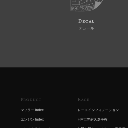
Decal
デカール
Product
Race
マフラー Index
レースインフォメーション
エンジン Index
FIM世界耐久選手権