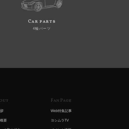
Car parts
4輪パーツ
out
Fan Page
拶
Web特集記事
概要
ヨシムラTV