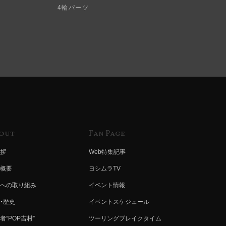
4輪パーツ
out
Fan Page
拶
Web特集記事
概要
ヨシムラTV
への取り組み
イベント情報
・歴史
イベントスケジュール
者“POP吉村”
ツーリングブレイクタイム