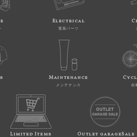
ne
Electrical
C
ン
電装パーツ
s
Maintenance
Cycl
メンテナンス
自
Limited Items
Outlet garageSale