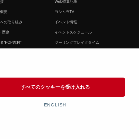
拶
Web特集記事
概要
ヨシムラTV
への取り組み
イベント情報
・歴史
イベントスケジュール
者“POP吉村”
ツーリングブレイクタイム
ムラ グループ
壁紙
会社募集
製品ポスター
情報
イバシーポリシー
すべてのクッキーを受け入れる
協力
ENGLISH
OSHIMURA JAPAN Co,Ltd. All Rights Reserved.