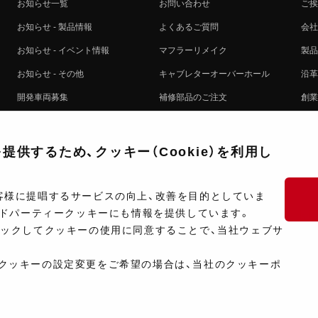
お知らせ一覧
お問い合わせ
ご挨
お知らせ - 製品情報
よくあるご質問
会社
お知らせ - イベント情報
マフラーリメイク
製品
お知らせ - その他
キャブレターオーバーホール
沿革
開発車両募集
補修部品のご注文
創業
コラボレート自動販売機のご案内
オンライン保証登録
ヨシ
注文方法
製品に関する重要なお知らせ
提携
供するため、クッキー（Cookie）を利用し
排出ガス試験結果証明書について
採用
ポイントについて
プラ
客様に提唱するサービスの向上、改善を目的としていま
ードパーティークッキーにも情報を提供しています。
ショップ情報
開発
リックしてクッキーの使用に同意することで、当社ウェブサ
製品マニュアル検索
クッキーの設定変更をご希望の場合は、当社のクッキーポ
Copyright ©Y