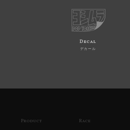
Decal
デカール
Product
Race