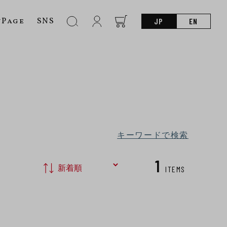
nPage
SNS
JP
EN
キーワードで検索
1
ITEMS