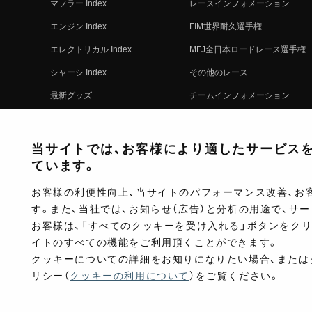
マフラー Index
レースインフォメーション
エンジン Index
FIM世界耐久選手権
エレクトリカル Index
MFJ全日本ロードレース選手権
シャーシ Index
その他のレース
最新グッズ
チームインフォメーション
キットパーツ
レースの歴史
コンプリート
レースムービー
当サイトでは、お客様により適したサービスを提
ています。
お客様の利便性向上、当サイトのパフォーマンス改善、お
す。また、当社では、お知らせ（広告）と分析の用途で、サ
お客様は、「すべてのクッキーを受け入れる」ボタンをク
イトのすべての機能をご利用頂くことができます。
クッキーについての詳細をお知りになりたい場合、または
リシー（
クッキーの利用について
）をご覧ください。