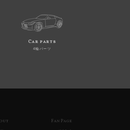
Car parts
4輪パーツ
out
Fan Page