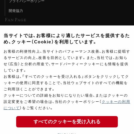
プライバシーポリシー
開発協力
Fan Page
Web特集記事
当サイトでは、お客様により適したサービスを提供するた
ヨシムラTV
め、クッキー（Cookie）を利用しています。
イベント情報
お客様の利便性向上、当サイトのパフォーマンス改善、お客様に提唱す
るサービスの向上、改善を目的としています。また、当社では、お知ら
イベントスケジュール
せ（広告）と分析の用途で、サードパーティークッキーにも情報を提供
しています。
ツーリングブレイクタイム
お客様は、「すべてのクッキーを受け入れる」ボタンをクリックしてク
壁紙
ッキーの使用に同意することで、当社ウェブサイトのすべての機能を
ご利用頂くことができます。
製品ポスター
クッキーについての詳細をお知りになりたい場合、またはクッキーの
設定変更をご希望の場合は、当社のクッキーポリシー（
クッキーの利用
について
）をご覧ください。
すべてのクッキーを受け入れる
Copyright ©YOSHIMURA JAPAN Co,Ltd. All Rights
Reserved.