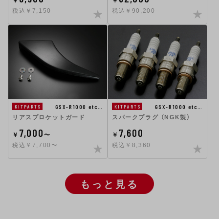
￥
￥
税込￥7,150
税込￥90,200
GSX-R1000 etc…
GSX-R1000 etc…
KITPARTS
KITPARTS
リアスプロケットガード
スパークプラグ （NGK製）
7,000
7,600
￥
〜
￥
税込￥7,700〜
税込￥8,360
もっと見る