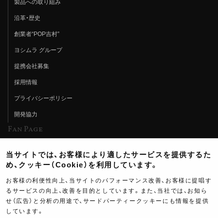
製品への取り組み
沿革・歴史
創業者“POP吉村”
ヨシムラ グループ
提携会社募集
採用情報
プライバシーポリシー
開発協力
Fan Page
Web特集記事
当サイトでは、お客様により適したサービスを提供するた
ヨシムラTV
め、クッキー（Cookie）を利用しています。
イベント情報
お客様の利便性向上、当サイトのパフォーマンス改善、お客様に提唱す
るサービスの向上、改善を目的としています。また、当社では、お知ら
イベントスケジュール
せ（広告）と分析の用途で、サードパーティークッキーにも情報を提供
しています。
ツーリングブレイクタイム