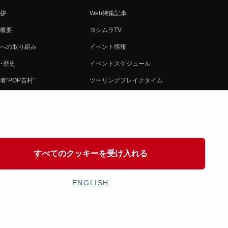
拶
Web特集記事
概要
ヨシムラTV
への取り組み
イベント情報
・歴史
イベントスケジュール
者“POP吉村”
ツーリングブレイクタイム
ムラ グループ
壁紙
会社募集
製品ポスター
情報
イバシーポリシー
すべてのクッキーを受け入れる
協力
ENGLISH
OSHIMURA JAPAN Co,Ltd. All Rights Reserved.