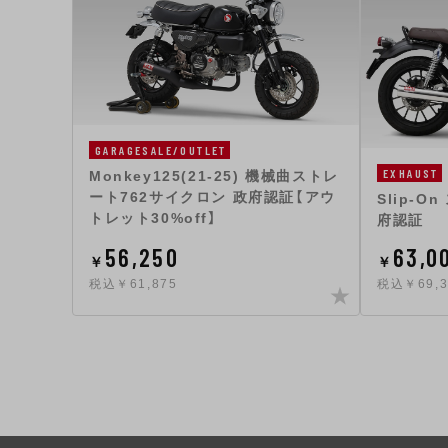
GARAGESALE/OUTLET
EXHAUST
Monkey125(21-25) 機械曲ストレ
ート762サイクロン 政府認証【アウ
Slip-
トレット30%off】
府認証
56,250
63,0
￥
￥
税込￥61,875
税込￥69,3