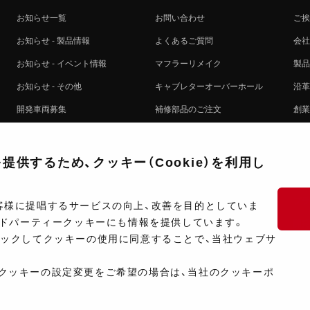
お知らせ一覧
お問い合わせ
ご挨
お知らせ - 製品情報
よくあるご質問
会社
お知らせ - イベント情報
マフラーリメイク
製品
お知らせ - その他
キャブレターオーバーホール
沿革
開発車両募集
補修部品のご注文
創業
コラボレート自動販売機のご案内
オンライン保証登録
ヨシ
注文方法
製品に関する重要なお知らせ
提携
供するため、クッキー（Cookie）を利用し
排出ガス試験結果証明書について
採用
ポイントについて
プラ
客様に提唱するサービスの向上、改善を目的としていま
ードパーティークッキーにも情報を提供しています。
ショップ情報
開発
リックしてクッキーの使用に同意することで、当社ウェブサ
製品マニュアル検索
クッキーの設定変更をご希望の場合は、当社のクッキーポ
Copyright ©Y