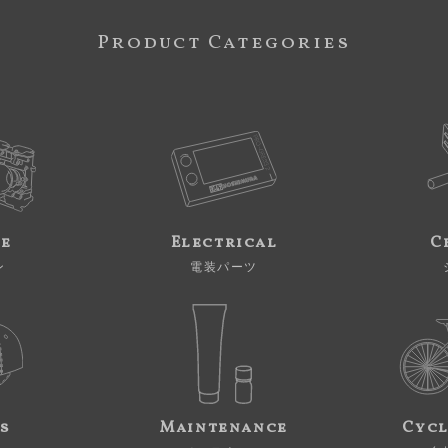
Product Categories
ne
Electrical
C
ン
電装パーツ
s
Maintenance
Cycl