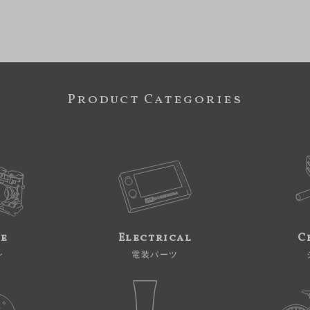
Product Categories
ne
Electrical
C
ン
電装パーツ