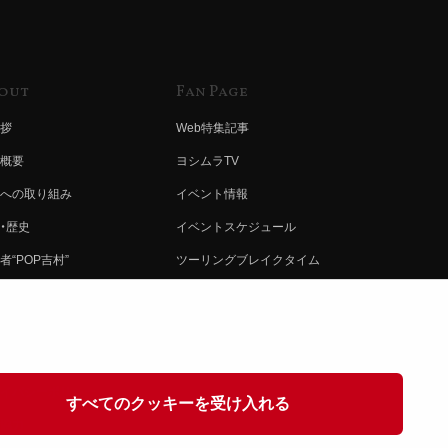
out
Fan Page
拶
Web特集記事
概要
ヨシムラTV
への取り組み
イベント情報
・歴史
イベントスケジュール
者“POP吉村”
ツーリングブレイクタイム
ムラ グループ
壁紙
会社募集
製品ポスター
情報
イバシーポリシー
すべてのクッキーを受け入れる
協力