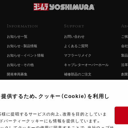
Information
Support
Ab
お知らせ一覧
お問い合わせ
ご挨
お知らせ - 製品情報
よくあるご質問
会社
お知らせ - イベント情報
マフラーリメイク
製品
お知らせ - その他
キャブレターオーバーホール
沿革
開発車両募集
補修部品のご注文
創業
コラボレート自動販売機のご案内
オンライン保証登録
ヨシ
注文方法
製品に関する重要なお知らせ
提携
供するため、クッキー（Cookie）を利用し
排出ガス試験結果証明書について
採用
ポイントについて
プラ
客様に提唱するサービスの向上、改善を目的としていま
ードパーティークッキーにも情報を提供しています。
ショップ情報
開発
リックしてクッキーの使用に同意することで、当社ウェブサ