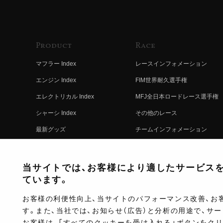
Product
Race
マフラー Index
レースインフォメーション
エンジン Index
FIM世界耐久選手権
エレクトリカル Index
MFJ全日本ロードレース選手権
シャーシ Index
その他のレース
最新グッズ
チームインフォメーション
キットパーツ
レースの歴史
コンプリート
レースムービー
当サイトでは、お客様により適したサービスを提
ています。
お客様の利便性向上、当サイトのパフォーマンス改善、お
す。また、当社では、お知らせ（広告）と分析の用途で、サ
お客様は、「すべてのクッキーを受け入れる」ボタンをク