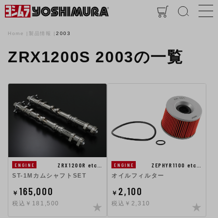
Home
製品情報
2003
ZRX1200S 2003の一覧
ZRX1200R etc…
ZEPHYR1100 etc…
ENGINE
ENGINE
ST-1MカムシャフトSET
オイルフィルター
165,000
2,100
￥
￥
税込￥181,500
税込￥2,310