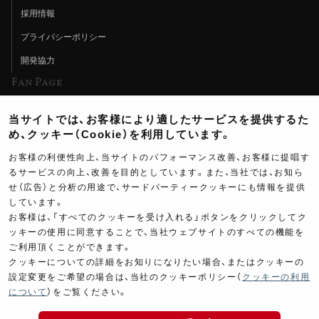
採用情報
プライバシーポリシー
開発協力
Fan Page
Web特集記事
当サイトでは、お客様により適したサービスを提供するた
ヨシムラTV
め、クッキー（Cookie）を利用しています。
イベント情報
お客様の利便性向上、当サイトのパフォーマンス改善、お客様に提唱す
るサービスの向上、改善を目的としています。また、当社では、お知ら
イベントスケジュール
せ（広告）と分析の用途で、サードパーティークッキーにも情報を提供
しています。
ツーリングブレイクタイム
お客様は、「すべてのクッキーを受け入れる」ボタンをクリックしてク
壁紙
ッキーの使用に同意することで、当社ウェブサイトのすべての機能を
ご利用頂くことができます。
製品ポスター
クッキーについての詳細をお知りになりたい場合、またはクッキーの
設定変更をご希望の場合は、当社のクッキーポリシー（
クッキーの利用
について
）をご覧ください。