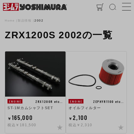
Home
製品情報
2002
ZRX1200S 2002の一覧
ZRX1200R etc…
ZEPHYR1100 etc…
ENGINE
ENGINE
ST-1MカムシャフトSET
オイルフィルター
165,000
2,100
￥
￥
税込￥181,500
税込￥2,310