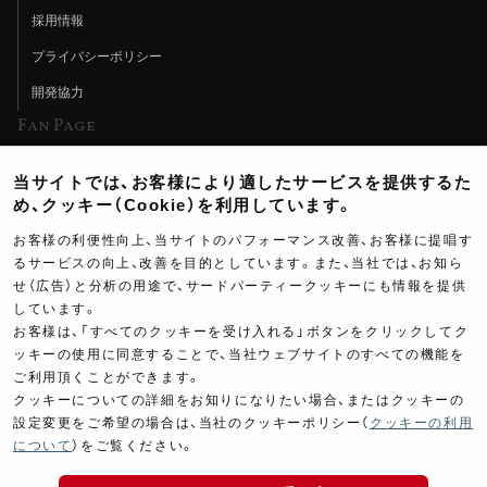
採用情報
プライバシーポリシー
開発協力
Fan Page
Web特集記事
当サイトでは、お客様により適したサービスを提供するた
ヨシムラTV
め、クッキー（Cookie）を利用しています。
イベント情報
お客様の利便性向上、当サイトのパフォーマンス改善、お客様に提唱す
るサービスの向上、改善を目的としています。また、当社では、お知ら
イベントスケジュール
せ（広告）と分析の用途で、サードパーティークッキーにも情報を提供
しています。
ツーリングブレイクタイム
お客様は、「すべてのクッキーを受け入れる」ボタンをクリックしてク
壁紙
ッキーの使用に同意することで、当社ウェブサイトのすべての機能を
ご利用頂くことができます。
製品ポスター
クッキーについての詳細をお知りになりたい場合、またはクッキーの
設定変更をご希望の場合は、当社のクッキーポリシー（
クッキーの利用
について
）をご覧ください。