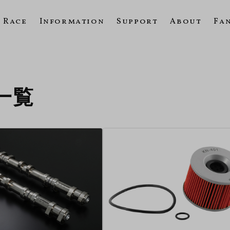
Race
Information
Support
About
Fa
の一覧