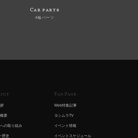
Car parts
4輪パーツ
out
Fan Page
拶
Web特集記事
概要
ヨシムラTV
への取り組み
イベント情報
・歴史
イベントスケジュール