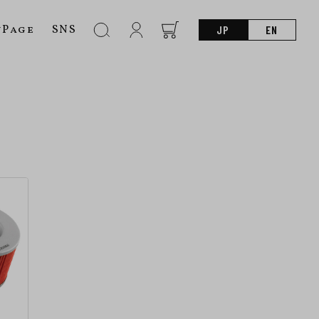
nPage
SNS
JP
EN