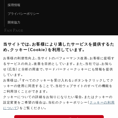
採用情報
プライバシーポリシー
開発協力
Fan Page
Web特集記事
当サイトでは、お客様により適したサービスを提供するた
ヨシムラTV
め、クッキー（Cookie）を利用しています。
イベント情報
お客様の利便性向上、当サイトのパフォーマンス改善、お客様に提唱す
るサービスの向上、改善を目的としています。また、当社では、お知ら
イベントスケジュール
せ（広告）と分析の用途で、サードパーティークッキーにも情報を提供
しています。
ツーリングブレイクタイム
お客様は、「すべてのクッキーを受け入れる」ボタンをクリックしてク
壁紙
ッキーの使用に同意することで、当社ウェブサイトのすべての機能を
ご利用頂くことができます。
製品ポスター
クッキーについての詳細をお知りになりたい場合、またはクッキーの
設定変更をご希望の場合は、当社のクッキーポリシー（
クッキーの利用
について
）をご覧ください。