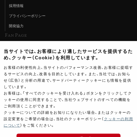
採用情報
プライバシーポリシー
開発協力
Fan Page
Web特集記事
当サイトでは、お客様により適したサービスを提供するた
ヨシムラTV
め、クッキー（Cookie）を利用しています。
イベント情報
お客様の利便性向上、当サイトのパフォーマンス改善、お客様に提唱す
るサービスの向上、改善を目的としています。また、当社では、お知ら
イベントスケジュール
せ（広告）と分析の用途で、サードパーティークッキーにも情報を提供
しています。
ツーリングブレイクタイム
お客様は、「すべてのクッキーを受け入れる」ボタンをクリックしてク
壁紙
ッキーの使用に同意することで、当社ウェブサイトのすべての機能を
ご利用頂くことができます。
製品ポスター
クッキーについての詳細をお知りになりたい場合、またはクッキーの
設定変更をご希望の場合は、当社のクッキーポリシー（
クッキーの利用
について
）をご覧ください。