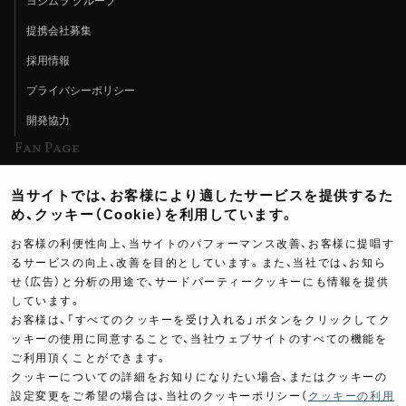
ヨシムラ グループ
提携会社募集
採用情報
プライバシーポリシー
開発協力
Fan Page
Web特集記事
当サイトでは、お客様により適したサービスを提供するた
ヨシムラTV
め、クッキー（Cookie）を利用しています。
イベント情報
お客様の利便性向上、当サイトのパフォーマンス改善、お客様に提唱す
るサービスの向上、改善を目的としています。また、当社では、お知ら
イベントスケジュール
せ（広告）と分析の用途で、サードパーティークッキーにも情報を提供
しています。
ツーリングブレイクタイム
お客様は、「すべてのクッキーを受け入れる」ボタンをクリックしてク
壁紙
ッキーの使用に同意することで、当社ウェブサイトのすべての機能を
ご利用頂くことができます。
製品ポスター
クッキーについての詳細をお知りになりたい場合、またはクッキーの
設定変更をご希望の場合は、当社のクッキーポリシー（
クッキーの利用