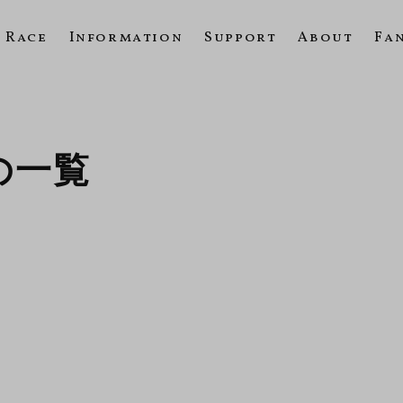
Race
Information
Support
About
Fa
7の一覧