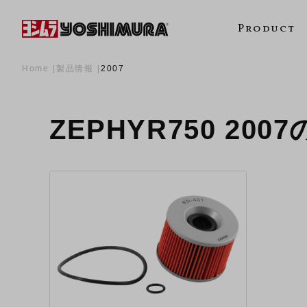
Product
Home
製品情報
2007
ZEPHYR750 200