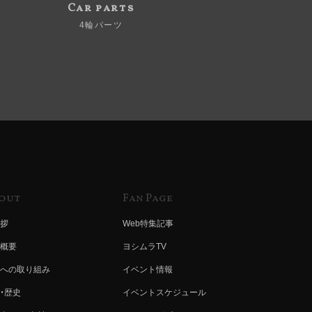
Car parts
4輪パーツ
out
Fan Page
拶
Web特集記事
概要
ヨシムラTV
への取り組み
イベント情報
・歴史
イベントスケジュール