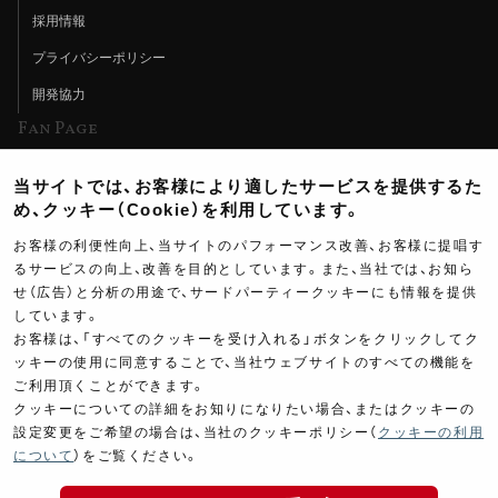
採用情報
プライバシーポリシー
開発協力
Fan Page
Web特集記事
当サイトでは、お客様により適したサービスを提供するた
ヨシムラTV
め、クッキー（Cookie）を利用しています。
イベント情報
お客様の利便性向上、当サイトのパフォーマンス改善、お客様に提唱す
るサービスの向上、改善を目的としています。また、当社では、お知ら
イベントスケジュール
せ（広告）と分析の用途で、サードパーティークッキーにも情報を提供
しています。
ツーリングブレイクタイム
お客様は、「すべてのクッキーを受け入れる」ボタンをクリックしてク
壁紙
ッキーの使用に同意することで、当社ウェブサイトのすべての機能を
ご利用頂くことができます。
製品ポスター
クッキーについての詳細をお知りになりたい場合、またはクッキーの
設定変更をご希望の場合は、当社のクッキーポリシー（
クッキーの利用
について
）をご覧ください。