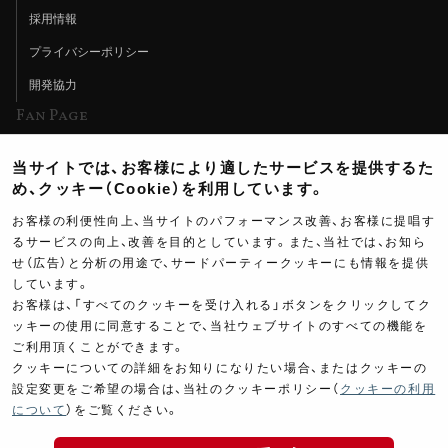
採用情報
プライバシーポリシー
開発協力
Fan Page
Web特集記事
当サイトでは、お客様により適したサービスを提供するた
ヨシムラTV
め、クッキー（Cookie）を利用しています。
イベント情報
お客様の利便性向上、当サイトのパフォーマンス改善、お客様に提唱す
るサービスの向上、改善を目的としています。また、当社では、お知ら
イベントスケジュール
せ（広告）と分析の用途で、サードパーティークッキーにも情報を提供
しています。
ツーリングブレイクタイム
お客様は、「すべてのクッキーを受け入れる」ボタンをクリックしてク
壁紙
ッキーの使用に同意することで、当社ウェブサイトのすべての機能を
ご利用頂くことができます。
製品ポスター
クッキーについての詳細をお知りになりたい場合、またはクッキーの
設定変更をご希望の場合は、当社のクッキーポリシー（
クッキーの利用
について
）をご覧ください。