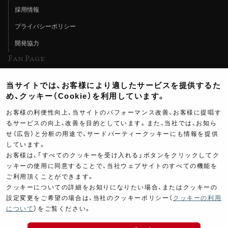
採用情報
プライバシーポリシー
開発協力
Fan Page
Web特集記事
当サイトでは、お客様により適したサービスを提供するた
ヨシムラTV
め、クッキー（Cookie）を利用しています。
イベント情報
お客様の利便性向上、当サイトのパフォーマンス改善、お客様に提唱す
るサービスの向上、改善を目的としています。また、当社では、お知ら
イベントスケジュール
せ（広告）と分析の用途で、サードパーティークッキーにも情報を提供
しています。
ツーリングブレイクタイム
お客様は、「すべてのクッキーを受け入れる」ボタンをクリックしてク
壁紙
ッキーの使用に同意することで、当社ウェブサイトのすべての機能を
ご利用頂くことができます。
製品ポスター
クッキーについての詳細をお知りになりたい場合、またはクッキーの
設定変更をご希望の場合は、当社のクッキーポリシー（
クッキーの利用
について
）をご覧ください。