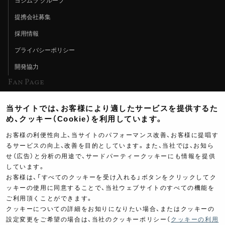
ヨシムラ グループ
提携会社募集
採用情報
プライバシーポリシー
開発協力
Fan Page
Web特集記事
当サイトでは、お客様により適したサービスを提供するた
ヨシムラTV
め、クッキー（Cookie）を利用しています。
イベント情報
お客様の利便性向上、当サイトのパフォーマンス改善、お客様に提唱す
るサービスの向上、改善を目的としています。また、当社では、お知ら
イベントスケジュール
せ（広告）と分析の用途で、サードパーティークッキーにも情報を提供
しています。
ツーリングブレイクタイム
お客様は、「すべてのクッキーを受け入れる」ボタンをクリックしてク
壁紙
ッキーの使用に同意することで、当社ウェブサイトのすべての機能を
ご利用頂くことができます。
製品ポスター
クッキーについての詳細をお知りになりたい場合、またはクッキーの
設定変更をご希望の場合は、当社のクッキーポリシー（
クッキーの利用