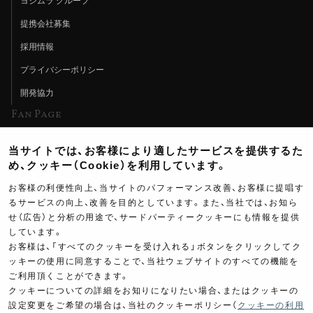
ヨシムラ グループ
提携会社募集
採用情報
プライバシーポリシー
開発協力
Fan Page
Web特集記事
当サイトでは、お客様により適したサービスを提供するた
ヨシムラTV
め、クッキー（Cookie）を利用しています。
イベント情報
お客様の利便性向上、当サイトのパフォーマンス改善、お客様に提唱す
るサービスの向上、改善を目的としています。また、当社では、お知ら
イベントスケジュール
せ（広告）と分析の用途で、サードパーティークッキーにも情報を提供
しています。
ツーリングブレイクタイム
お客様は、「すべてのクッキーを受け入れる」ボタンをクリックしてク
壁紙
ッキーの使用に同意することで、当社ウェブサイトのすべての機能を
ご利用頂くことができます。
製品ポスター
クッキーについての詳細をお知りになりたい場合、またはクッキーの
設定変更をご希望の場合は、当社のクッキーポリシー（
クッキーの利用