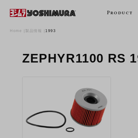
Product
Home
製品情報
1993
ZEPHYR1100 RS