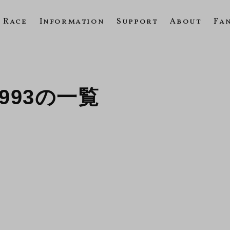
Race
Information
Support
About
Fa
 1993の一覧