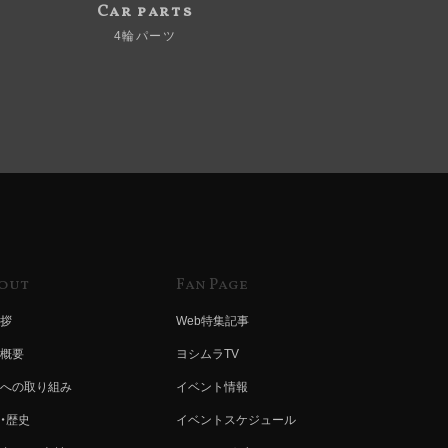
Car parts
4輪パーツ
out
Fan Page
拶
Web特集記事
概要
ヨシムラTV
への取り組み
イベント情報
・歴史
イベントスケジュール