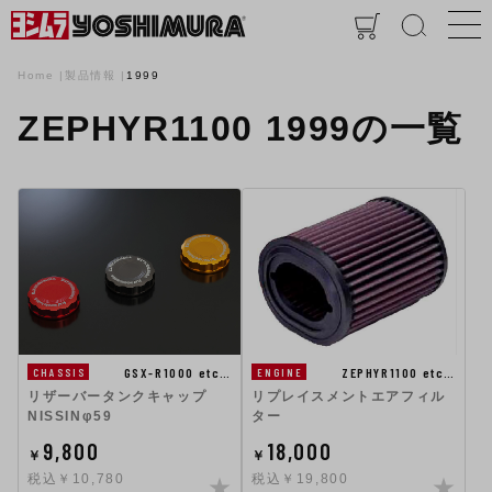
Home
製品情報
1999
ZEPHYR1100 1999の一覧
GSX-R1000 etc…
ZEPHYR1100 etc…
CHASSIS
ENGINE
リザーバータンクキャップ
リプレイスメントエアフィル
NISSINφ59
ター
9,800
18,000
￥
￥
税込￥10,780
税込￥19,800