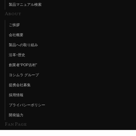
製品マニュアル検索
About
ご挨拶
会社概要
製品への取り組み
沿革・歴史
創業者“POP吉村”
ヨシムラ グループ
提携会社募集
採用情報
プライバシーポリシー
開発協力
Fan Page
Web特集記事