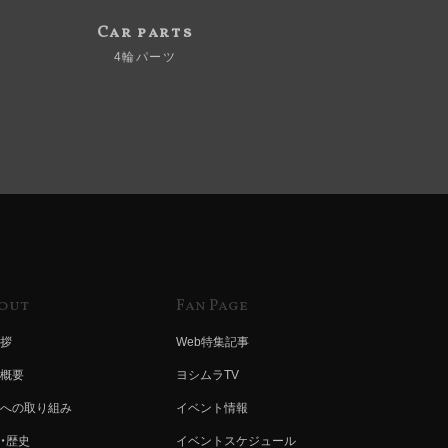
Car parts
4輪パーツ
out
Fan Page
拶
Web特集記事
概要
ヨシムラTV
への取り組み
イベント情報
・歴史
イベントスケジュール