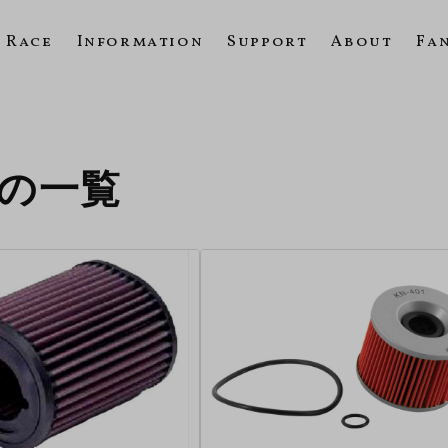
Race
Information
Support
About
Fa
92の一覧