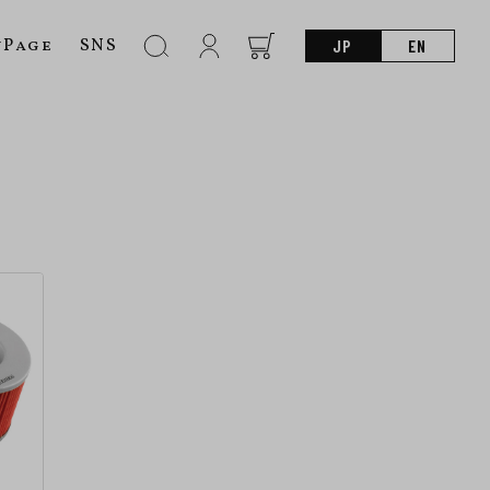
nPage
SNS
JP
EN