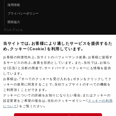
採用情報
プライバシーポリシー
開発協力
Fan Page
Web特集記事
当サイトでは、お客様により適したサービスを提供するた
ヨシムラTV
め、クッキー（Cookie）を利用しています。
イベント情報
お客様の利便性向上、当サイトのパフォーマンス改善、お客様に提唱す
るサービスの向上、改善を目的としています。また、当社では、お知ら
イベントスケジュール
せ（広告）と分析の用途で、サードパーティークッキーにも情報を提供
しています。
ツーリングブレイクタイム
お客様は、「すべてのクッキーを受け入れる」ボタンをクリックしてク
壁紙
ッキーの使用に同意することで、当社ウェブサイトのすべての機能を
ご利用頂くことができます。
製品ポスター
クッキーについての詳細をお知りになりたい場合、またはクッキーの
設定変更をご希望の場合は、当社のクッキーポリシー（
クッキーの利用
について
）をご覧ください。