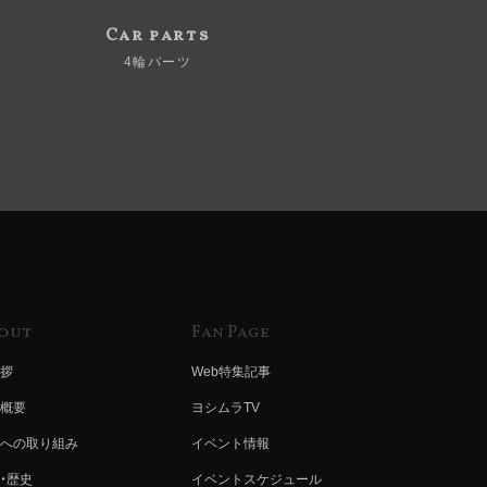
Car parts
4輪パーツ
out
Fan Page
拶
Web特集記事
概要
ヨシムラTV
への取り組み
イベント情報
・歴史
イベントスケジュール