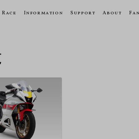
Race
Information
Support
About
Fa
覧