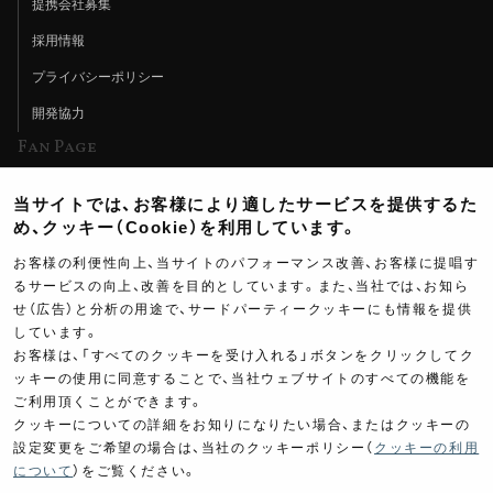
提携会社募集
採用情報
プライバシーポリシー
開発協力
Fan Page
Web特集記事
当サイトでは、お客様により適したサービスを提供するた
ヨシムラTV
め、クッキー（Cookie）を利用しています。
イベント情報
お客様の利便性向上、当サイトのパフォーマンス改善、お客様に提唱す
るサービスの向上、改善を目的としています。また、当社では、お知ら
イベントスケジュール
せ（広告）と分析の用途で、サードパーティークッキーにも情報を提供
しています。
ツーリングブレイクタイム
お客様は、「すべてのクッキーを受け入れる」ボタンをクリックしてク
壁紙
ッキーの使用に同意することで、当社ウェブサイトのすべての機能を
ご利用頂くことができます。
製品ポスター
クッキーについての詳細をお知りになりたい場合、またはクッキーの
設定変更をご希望の場合は、当社のクッキーポリシー（
クッキーの利用
について
）をご覧ください。