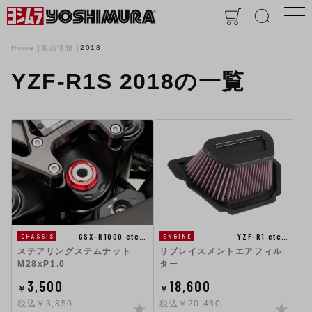
Home
製品情報
2018
YZF-R1S 2018の一覧
GSX-R1000 etc…
YZF-R1 etc…
CHASSIS
ENGINE
ステアリングステムナット
リプレイスメントエアフィル
M28xP1.0
ター
3,500
18,600
￥
￥
税込￥3,850
税込￥20,460