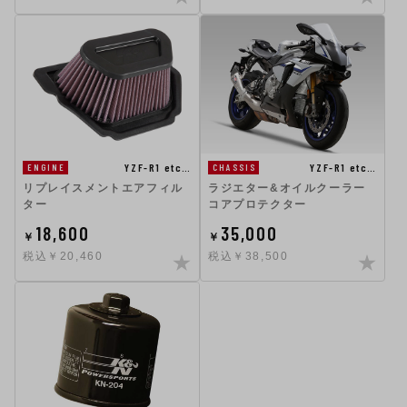
YZF-R1 etc…
YZF-R1 etc…
ENGINE
CHASSIS
リプレイスメントエアフィル
ラジエター&オイルクーラー
ター
コアプロテクター
18,600
35,000
￥
￥
税込￥20,460
税込￥38,500