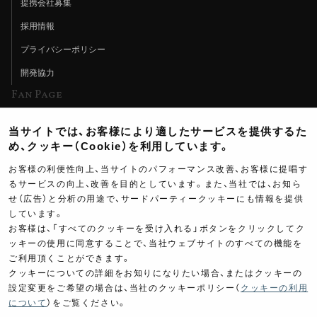
提携会社募集
採用情報
プライバシーポリシー
開発協力
Fan Page
Web特集記事
当サイトでは、お客様により適したサービスを提供するた
ヨシムラTV
め、クッキー（Cookie）を利用しています。
イベント情報
お客様の利便性向上、当サイトのパフォーマンス改善、お客様に提唱す
るサービスの向上、改善を目的としています。また、当社では、お知ら
イベントスケジュール
せ（広告）と分析の用途で、サードパーティークッキーにも情報を提供
しています。
ツーリングブレイクタイム
お客様は、「すべてのクッキーを受け入れる」ボタンをクリックしてク
壁紙
ッキーの使用に同意することで、当社ウェブサイトのすべての機能を
ご利用頂くことができます。
製品ポスター
クッキーについての詳細をお知りになりたい場合、またはクッキーの
設定変更をご希望の場合は、当社のクッキーポリシー（
クッキーの利用
について
）をご覧ください。