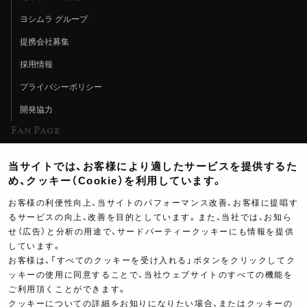
ヨシムラ グループ
提携会社募集
採用情報
プライバシーポリシー
開発協力
Fan Page
Web特集記事
当サイトでは、お客様により適したサービスを提供するた
ヨシムラTV
め、クッキー（Cookie）を利用しています。
イベント情報
お客様の利便性向上、当サイトのパフォーマンス改善、お客様に提唱す
るサービスの向上、改善を目的としています。また、当社では、お知ら
イベントスケジュール
せ（広告）と分析の用途で、サードパーティークッキーにも情報を提供
しています。
ツーリングブレイクタイム
お客様は、「すべてのクッキーを受け入れる」ボタンをクリックしてク
壁紙
ッキーの使用に同意することで、当社ウェブサイトのすべての機能を
ご利用頂くことができます。
製品ポスター
クッキーについての詳細をお知りになりたい場合、またはクッキーの