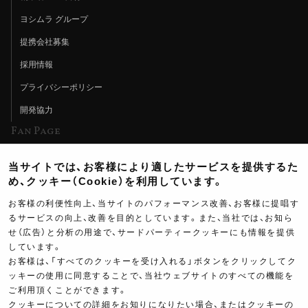
ヨシムラ グループ
提携会社募集
採用情報
プライバシーポリシー
開発協力
Fan Page
Web特集記事
当サイトでは、お客様により適したサービスを提供するた
ヨシムラTV
め、クッキー（Cookie）を利用しています。
イベント情報
お客様の利便性向上、当サイトのパフォーマンス改善、お客様に提唱す
るサービスの向上、改善を目的としています。また、当社では、お知ら
イベントスケジュール
せ（広告）と分析の用途で、サードパーティークッキーにも情報を提供
しています。
ツーリングブレイクタイム
お客様は、「すべてのクッキーを受け入れる」ボタンをクリックしてク
壁紙
ッキーの使用に同意することで、当社ウェブサイトのすべての機能を
ご利用頂くことができます。
製品ポスター
クッキーについての詳細をお知りになりたい場合、またはクッキーの