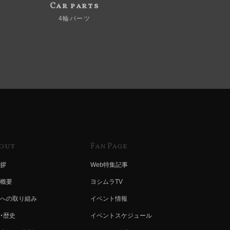
Car parts
4輪パーツ
out
Fan Page
拶
Web特集記事
概要
ヨシムラTV
への取り組み
イベント情報
・歴史
イベントスケジュール