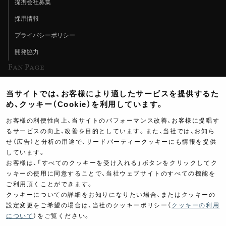
提携会社募集
採用情報
プライバシーポリシー
開発協力
Fan Page
Web特集記事
当サイトでは、お客様により適したサービスを提供するた
ヨシムラTV
め、クッキー（Cookie）を利用しています。
イベント情報
お客様の利便性向上、当サイトのパフォーマンス改善、お客様に提唱す
るサービスの向上、改善を目的としています。また、当社では、お知ら
イベントスケジュール
せ（広告）と分析の用途で、サードパーティークッキーにも情報を提供
しています。
ツーリングブレイクタイム
お客様は、「すべてのクッキーを受け入れる」ボタンをクリックしてク
壁紙
ッキーの使用に同意することで、当社ウェブサイトのすべての機能を
ご利用頂くことができます。
製品ポスター
クッキーについての詳細をお知りになりたい場合、またはクッキーの
設定変更をご希望の場合は、当社のクッキーポリシー（
クッキーの利用
について
）をご覧ください。