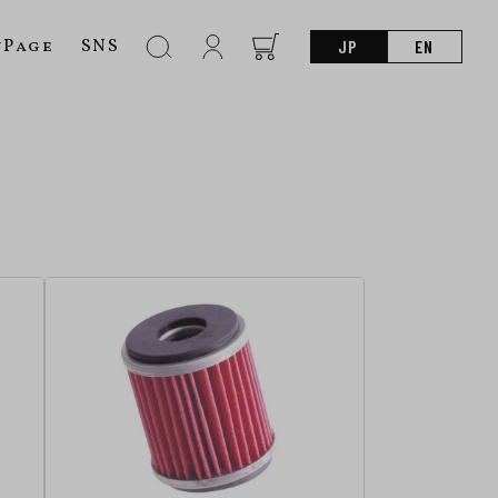
nPage
SNS
JP
EN