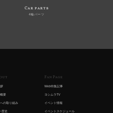
Car parts
4輪パーツ
out
Fan Page
拶
Web特集記事
概要
ヨシムラTV
への取り組み
イベント情報
・歴史
イベントスケジュール