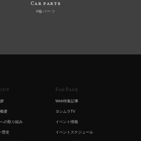
Car parts
4輪パーツ
out
Fan Page
拶
Web特集記事
概要
ヨシムラTV
への取り組み
イベント情報
・歴史
イベントスケジュール