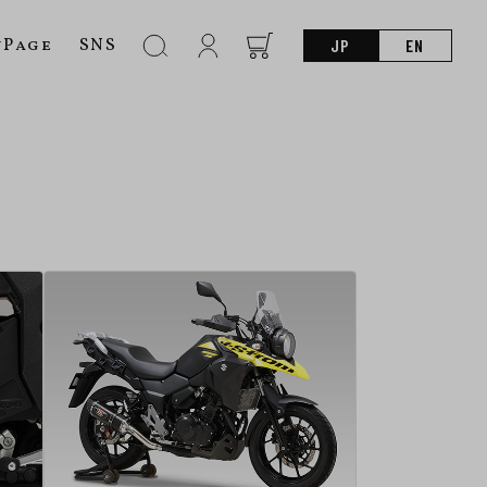
nPage
SNS
JP
EN