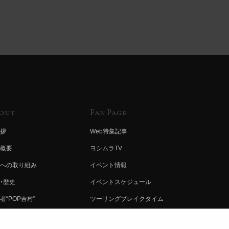
out
Fan Page
拶
Web特集記事
概要
ヨシムラTV
への取り組み
イベント情報
・歴史
イベントスケジュール
者“POP吉村”
ツーリングブレイクタイム
ムラ グループ
壁紙