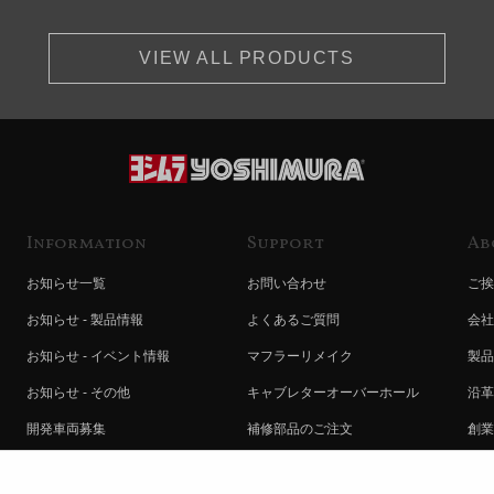
VIEW ALL PRODUCTS
Information
Support
Ab
お知らせ一覧
お問い合わせ
ご挨
お知らせ - 製品情報
よくあるご質問
会社
お知らせ - イベント情報
マフラーリメイク
製品
お知らせ - その他
キャブレターオーバーホール
沿革
開発車両募集
補修部品のご注文
創業
コラボレート自動販売機のご案内
オンライン保証登録
ヨシ