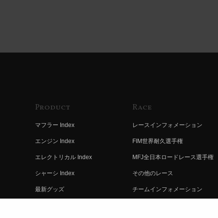
Product
Race
マフラー Index
レースインフォメーション
エンジン Index
FIM世界耐久選手権
エレクトリカル Index
MFJ全日本ロードレース選手権
シャーシ Index
その他のレース
最新グッズ
チームインフォメーション
キットパーツ
レースの歴史