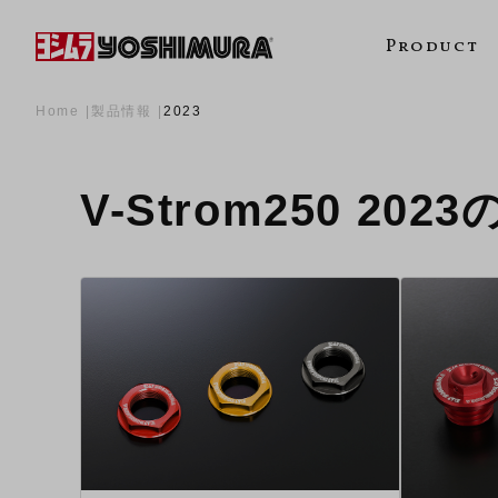
Product
Home
製品情報
2023
V-Strom250 202