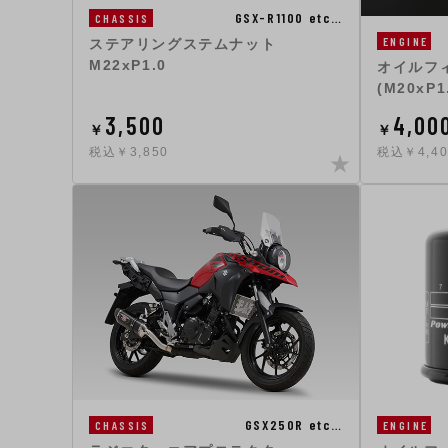
GSX-R1100 etc…
CHASSIS
ENGINE
ステアリングステムナット
M22xP1.0
オイルフィ
(M20xP1
3,500
4,00
￥
￥
税込￥3,850
税込￥4,40
GSX250R etc…
CHASSIS
ENGINE