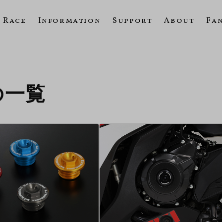
Race
Information
Support
About
Fa
3の一覧