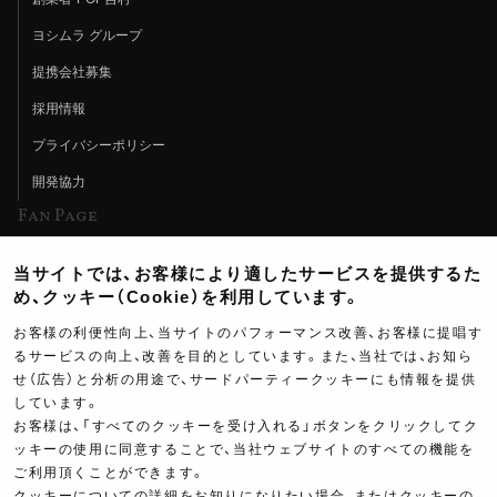
ヨシムラ グループ
提携会社募集
採用情報
プライバシーポリシー
開発協力
Fan Page
Web特集記事
当サイトでは、お客様により適したサービスを提供するた
ヨシムラTV
め、クッキー（Cookie）を利用しています。
イベント情報
お客様の利便性向上、当サイトのパフォーマンス改善、お客様に提唱す
るサービスの向上、改善を目的としています。また、当社では、お知ら
イベントスケジュール
せ（広告）と分析の用途で、サードパーティークッキーにも情報を提供
ツーリングブレイクタイム
しています。
お客様は、「すべてのクッキーを受け入れる」ボタンをクリックしてク
壁紙
ッキーの使用に同意することで、当社ウェブサイトのすべての機能を
ご利用頂くことができます。
製品ポスター
クッキーについての詳細をお知りになりたい場合、またはクッキーの