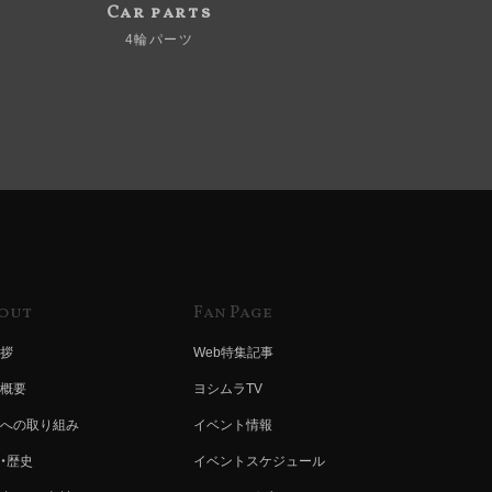
Car parts
4輪パーツ
out
Fan Page
拶
Web特集記事
概要
ヨシムラTV
への取り組み
イベント情報
・歴史
イベントスケジュール