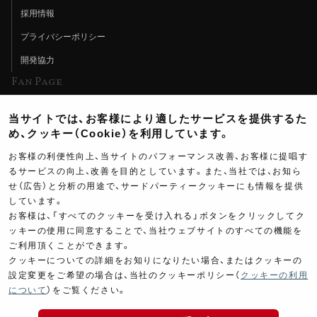
採用情報
プライバシーポリシー
開発協力
Fan Page
Web特集記事
当サイトでは、お客様により適したサービスを提供するた
ヨシムラTV
め、クッキー（Cookie）を利用しています。
イベント情報
お客様の利便性向上、当サイトのパフォーマンス改善、お客様に提唱す
るサービスの向上、改善を目的としています。また、当社では、お知ら
イベントスケジュール
せ（広告）と分析の用途で、サードパーティークッキーにも情報を提供
しています。
ツーリングブレイクタイム
お客様は、「すべてのクッキーを受け入れる」ボタンをクリックしてク
壁紙
ッキーの使用に同意することで、当社ウェブサイトのすべての機能を
ご利用頂くことができます。
製品ポスター
クッキーについての詳細をお知りになりたい場合、またはクッキーの
設定変更をご希望の場合は、当社のクッキーポリシー（
クッキーの利用
について
）をご覧ください。