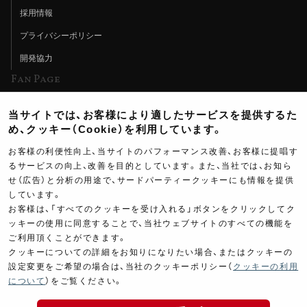
採用情報
プライバシーポリシー
開発協力
Fan Page
Web特集記事
当サイトでは、お客様により適したサービスを提供するた
ヨシムラTV
め、クッキー（Cookie）を利用しています。
イベント情報
お客様の利便性向上、当サイトのパフォーマンス改善、お客様に提唱す
るサービスの向上、改善を目的としています。また、当社では、お知ら
イベントスケジュール
せ（広告）と分析の用途で、サードパーティークッキーにも情報を提供
しています。
ツーリングブレイクタイム
お客様は、「すべてのクッキーを受け入れる」ボタンをクリックしてク
壁紙
ッキーの使用に同意することで、当社ウェブサイトのすべての機能を
ご利用頂くことができます。
製品ポスター
クッキーについての詳細をお知りになりたい場合、またはクッキーの
設定変更をご希望の場合は、当社のクッキーポリシー（
クッキーの利用
について
）をご覧ください。