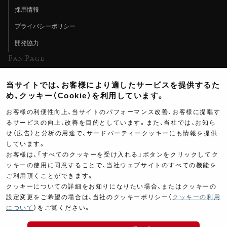
採用情報
プライバシーポリシー
開発協力
Fan Page
Web特集記事
当サイトでは、お客様により適したサービスを提供するた
ヨシムラTV
め、クッキー（Cookie）を利用しています。
イベント情報
お客様の利便性向上、当サイトのパフォーマンス改善、お客様に提唱す
るサービスの向上、改善を目的としています。また、当社では、お知ら
イベントスケジュール
せ（広告）と分析の用途で、サードパーティークッキーにも情報を提供
しています。
ツーリングブレイクタイム
お客様は、「すべてのクッキーを受け入れる」ボタンをクリックしてク
壁紙
ッキーの使用に同意することで、当社ウェブサイトのすべての機能を
ご利用頂くことができます。
製品ポスター
クッキーについての詳細をお知りになりたい場合、またはクッキーの
設定変更をご希望の場合は、当社のクッキーポリシー（
クッキーの利用
について
）をご覧ください。