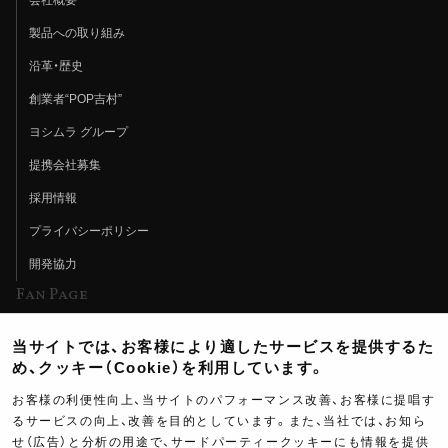
製品への取り組み
沿革・歴史
創業者“POP吉村”
ヨシムラ グループ
提携会社募集
採用情報
プライバシーポリシー
開発協力
Fan Page
Web特集記事
当サイトでは、お客様により適したサービスを提供するた
ヨシムラTV
め、クッキー（Cookie）を利用しています。
イベント情報
お客様の利便性向上、当サイトのパフォーマンス改善、お客様に提唱す
るサービスの向上、改善を目的としています。また、当社では、お知ら
イベントスケジュール
せ（広告）と分析の用途で、サードパーティークッキーにも情報を提供