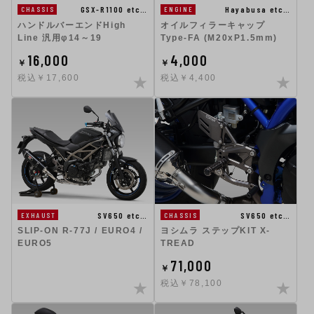
GSX-R1100 etc…
Hayabusa etc…
CHASSIS
ENGINE
ハンドルバーエンドHigh
オイルフィラーキャップ
Line 汎用φ14～19
Type-FA (M20xP1.5mm)
16,000
4,000
￥
￥
税込￥17,600
税込￥4,400
SV650 etc…
SV650 etc…
EXHAUST
CHASSIS
SLIP-ON R-77J / EURO4 /
ヨシムラ ステップKIT X-
EURO5
TREAD
71,000
￥
税込￥78,100