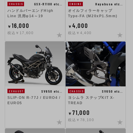
GSX-R1100 etc…
Hayabusa etc…
CHASSIS
ENGINE
ハンドルバーエンドHigh
オイルフィラーキャップ
Line 汎用φ14～19
Type-FA (M20xP1.5mm)
16,000
4,000
￥
￥
税込￥17,600
税込￥4,400
SV650 etc…
SV650 etc…
EXHAUST
CHASSIS
SLIP-ON R-77J / EURO4 /
ヨシムラ ステップKIT X-
EURO5
TREAD
71,000
￥
税込￥78,100