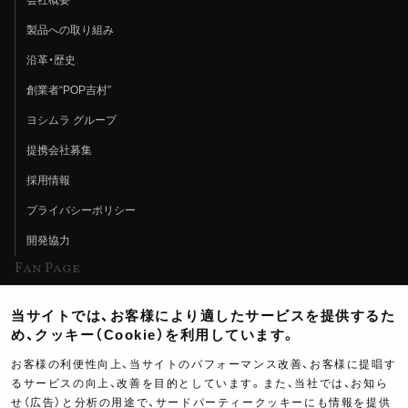
製品への取り組み
沿革・歴史
創業者“POP吉村”
ヨシムラ グループ
提携会社募集
採用情報
プライバシーポリシー
開発協力
Fan Page
Web特集記事
当サイトでは、お客様により適したサービスを提供するた
ヨシムラTV
め、クッキー（Cookie）を利用しています。
イベント情報
お客様の利便性向上、当サイトのパフォーマンス改善、お客様に提唱す
るサービスの向上、改善を目的としています。また、当社では、お知ら
イベントスケジュール
せ（広告）と分析の用途で、サードパーティークッキーにも情報を提供