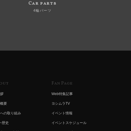
Car parts
4輪パーツ
out
Fan Page
拶
Web特集記事
概要
ヨシムラTV
への取り組み
イベント情報
・歴史
イベントスケジュール