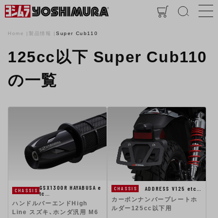
Home
製品情報
Super Cub110
125cc以下 Super Cub110
の一覧
GSX1300R HAYABUSA e
ADDRESS V125 etc…
CHASSIS
CHASSIS
tc…
カーボンナンバープレートホ
ハンドルバーエンドHigh
ルダー125cc以下用
Line スズキ、ホンダ汎用 M6