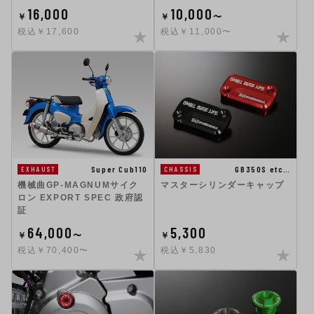
16,000
10,000
￥
￥
〜
税込￥17,600
税込￥11,000〜
Super Cub110
GB350S etc…
EXHAUST
CHASSIS
機械曲GP-MAGNUMサイク
マスターシリンダーキャップ
ロン EXPORT SPEC 政府認
証
64,000
5,300
￥
〜
￥
税込￥70,400〜
税込￥5,830