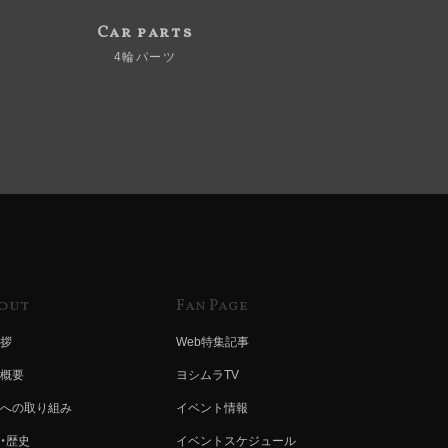
Car parts
4輪パーツ
out
Fan Page
拶
Web特集記事
概要
ヨシムラTV
への取り組み
イベント情報
・歴史
イベントスケジュール