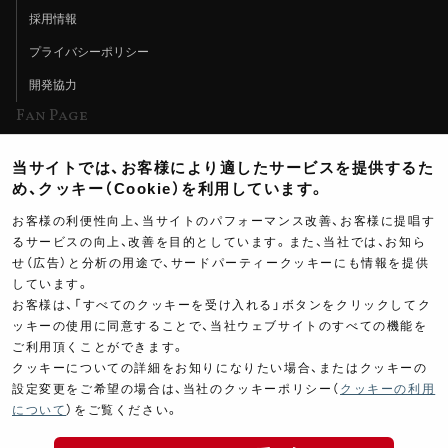
採用情報
プライバシーポリシー
開発協力
Fan Page
Web特集記事
当サイトでは、お客様により適したサービスを提供するた
ヨシムラTV
め、クッキー（Cookie）を利用しています。
イベント情報
お客様の利便性向上、当サイトのパフォーマンス改善、お客様に提唱す
るサービスの向上、改善を目的としています。また、当社では、お知ら
イベントスケジュール
せ（広告）と分析の用途で、サードパーティークッキーにも情報を提供
しています。
ツーリングブレイクタイム
お客様は、「すべてのクッキーを受け入れる」ボタンをクリックしてク
壁紙
ッキーの使用に同意することで、当社ウェブサイトのすべての機能を
ご利用頂くことができます。
製品ポスター
クッキーについての詳細をお知りになりたい場合、またはクッキーの
設定変更をご希望の場合は、当社のクッキーポリシー（
クッキーの利用
について
）をご覧ください。