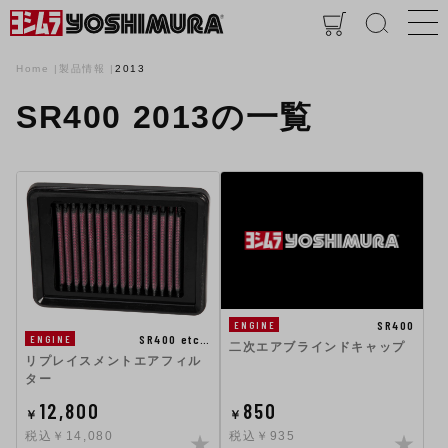
Home
製品情報
2013
SR400 2013の一覧
SR400
ENGINE
SR400 etc…
ENGINE
二次エアブラインドキャップ
リプレイスメントエアフィル
ター
12,800
850
￥
￥
税込￥14,080
税込￥935