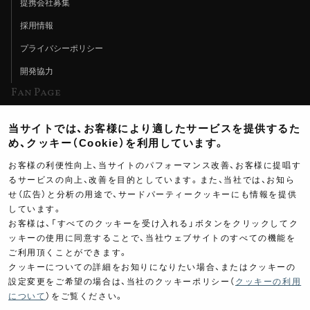
提携会社募集
採用情報
プライバシーポリシー
開発協力
Fan Page
Web特集記事
当サイトでは、お客様により適したサービスを提供するた
ヨシムラTV
め、クッキー（Cookie）を利用しています。
イベント情報
お客様の利便性向上、当サイトのパフォーマンス改善、お客様に提唱す
るサービスの向上、改善を目的としています。また、当社では、お知ら
イベントスケジュール
せ（広告）と分析の用途で、サードパーティークッキーにも情報を提供
しています。
ツーリングブレイクタイム
お客様は、「すべてのクッキーを受け入れる」ボタンをクリックしてク
壁紙
ッキーの使用に同意することで、当社ウェブサイトのすべての機能を
ご利用頂くことができます。
製品ポスター
クッキーについての詳細をお知りになりたい場合、またはクッキーの
設定変更をご希望の場合は、当社のクッキーポリシー（
クッキーの利用
について
）をご覧ください。